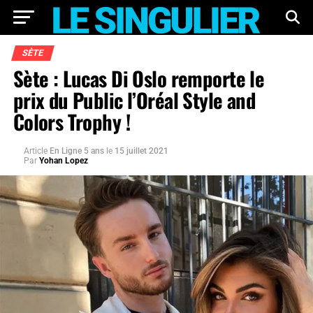
SÈTE
Sète : Lucas Di Oslo remporte le
prix du Public l’Oréal Style and
Colors Trophy !
Article
En Ligne 5 ans
le
15 juillet 2021
Par
Yohan Lopez