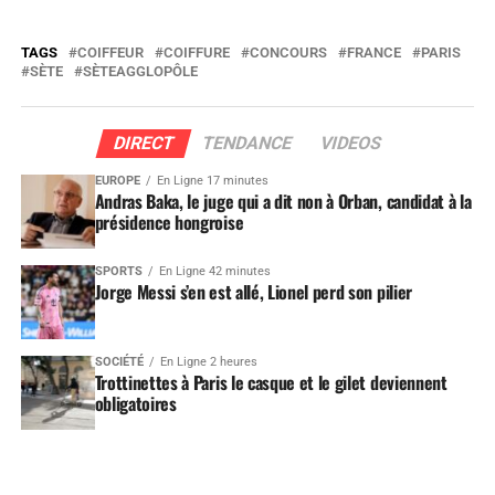
TAGS
COIFFEUR
COIFFURE
CONCOURS
FRANCE
PARIS
SÈTE
SÈTEAGGLOPÔLE
DIRECT
TENDANCE
VIDEOS
EUROPE
En Ligne 17 minutes
Andras Baka, le juge qui a dit non à Orban, candidat à la
présidence hongroise
SPORTS
En Ligne 42 minutes
Jorge Messi s’en est allé, Lionel perd son pilier
SOCIÉTÉ
En Ligne 2 heures
Trottinettes à Paris le casque et le gilet deviennent
obligatoires