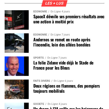
LES + LUS
ÉCONOMIE
En Ligne 4 jours
SpaceX dévoile ses premiers résultats avec
une action à moitié prix
ÉCONOMIE
En Ligne 7 jours
Andernos se remet en route après
l’incendie, loin des allées bondées
SPORTS
En Ligne 7 jours
La folie Zidane vide déjà le Stade de
France pour les Bleus
FAITS DIVERS
En Ligne 6 jours
Deux régions en flammes, des pompiers
toujours mobilisés
SOCIÉTÉ
En Ligne 4 jours
Un drone à l’IA veille sur les baigneurs de