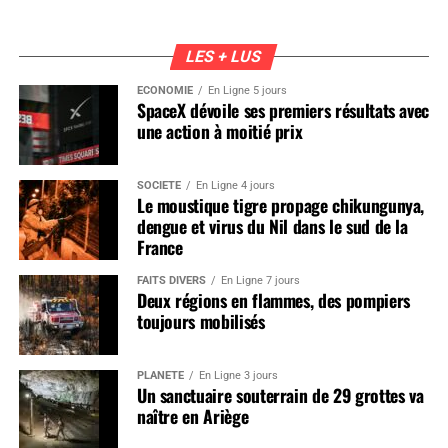
LES + LUS
ÉCONOMIE
En Ligne 5 jours
SpaceX dévoile ses premiers résultats avec
une action à moitié prix
SOCIÉTÉ
En Ligne 4 jours
Le moustique tigre propage chikungunya,
dengue et virus du Nil dans le sud de la
France
FAITS DIVERS
En Ligne 7 jours
Deux régions en flammes, des pompiers
toujours mobilisés
PLANÈTE
En Ligne 3 jours
Un sanctuaire souterrain de 29 grottes va
naître en Ariège