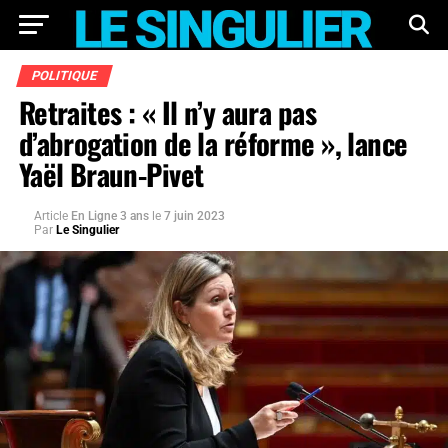
POLITIQUE
Retraites : « Il n’y aura pas
d’abrogation de la réforme », lance
Yaël Braun-Pivet
Article
En Ligne 3 ans
le
7 juin 2023
Par
Le Singulier