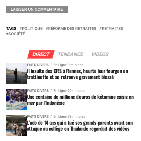
TAGS
POLITIQUE
RÉFORME DES RETRAITES
RETRAITES
SOCIÉTÉ
DIRECT
TENDANCE
VIDEOS
FAITS DIVERS
En Ligne 9 minutes
Il insulte des CRS à Rennes, heurte leur fourgon en
trottinette et se retrouve gravement blessé
FAITS DIVERS
En Ligne 29 minutes
Une centaine de millions d’euros de kétamine saisis en
mer par l’Indonésie
FAITS DIVERS
En Ligne 39 minutes
L’ado de 14 ans qui a tué ses grands-parents avant son
attaque au collège en Thaïlande regardait des vidéos