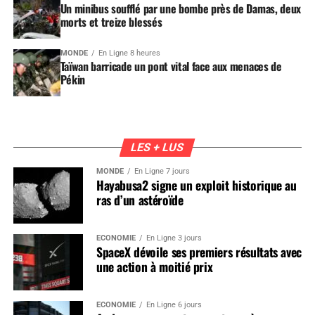
Un minibus soufflé par une bombe près de Damas, deux
morts et treize blessés
MONDE
En Ligne 8 heures
Taïwan barricade un pont vital face aux menaces de
Pékin
LES + LUS
MONDE
En Ligne 7 jours
Hayabusa2 signe un exploit historique au
ras d’un astéroïde
ÉCONOMIE
En Ligne 3 jours
SpaceX dévoile ses premiers résultats avec
une action à moitié prix
ÉCONOMIE
En Ligne 6 jours