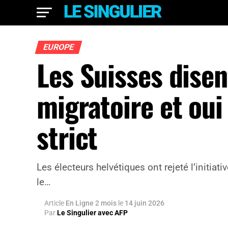
EUROPE
Les Suisses disen
migratoire et oui 
strict
Les électeurs helvétiques ont rejeté l’initiat
le…
Article
En Ligne 2 mois
le
14 juin 2026
Par
Le Singulier avec AFP