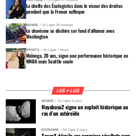
POLITIQUE
En Ligne 51 minutes
La cheffe des Écologistes dans le viseur des droites
pendant que la France suffoque
MONDE
En Ligne 56 minutes
Le chavisme se déchire sur fond d’alliance avec
Washington
SPORTS
En Ligne 1 heure
Malonga, 20 ans, signe une performance historique en
WNBA mais Seattle coule
LES + LUS
MONDE
En Ligne 6 jours
Hayabusa2 signe un exploit historique au
ras d’un astéroïde
ÉCONOMIE
En Ligne 2 jours
SpaceX dévoile ses premiers résultats avec