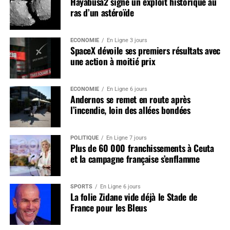
Hayabusa2 signe un exploit historique au
ras d’un astéroïde
ÉCONOMIE
En Ligne 3 jours
SpaceX dévoile ses premiers résultats avec
une action à moitié prix
ÉCONOMIE
En Ligne 6 jours
Andernos se remet en route après
l’incendie, loin des allées bondées
POLITIQUE
En Ligne 7 jours
Plus de 60 000 franchissements à Ceuta
et la campagne française s’enflamme
SPORTS
En Ligne 6 jours
La folie Zidane vide déjà le Stade de
France pour les Bleus