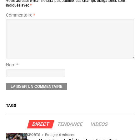
Votre adresse e-mail ne sera pas publiée.
Les champs obligatoires sont
indiqués avec
*
Commentaire
*
Nom *
TAGS
DIRECT
TENDANCE
VIDEOS
SPORTS
En Ligne 6 minutes