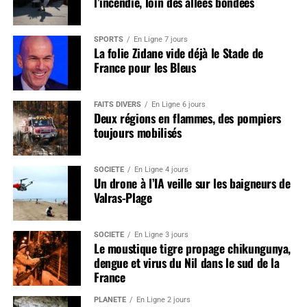
l’incendie, loin des allées bondées
SPORTS
En Ligne 7 jours
La folie Zidane vide déjà le Stade de
France pour les Bleus
FAITS DIVERS
En Ligne 6 jours
Deux régions en flammes, des pompiers
toujours mobilisés
SOCIÉTÉ
En Ligne 4 jours
Un drone à l’IA veille sur les baigneurs de
Valras-Plage
SOCIÉTÉ
En Ligne 3 jours
Le moustique tigre propage chikungunya,
dengue et virus du Nil dans le sud de la
France
PLANÈTE
En Ligne 2 jours