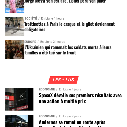
Jorge Messi s’en est allé, Lionel perd son pilier
SOCIÉTÉ
En Ligne 1 heure
Trottinettes à Paris le casque et le gilet deviennent
obligatoires
EUROPE
En Ligne 2 heures
L’Ukrainien qui ramenait les soldats morts à leurs
familles a été tué sur le front
LES + LUS
ÉCONOMIE
En Ligne 4 jours
SpaceX dévoile ses premiers résultats avec
une action à moitié prix
ÉCONOMIE
En Ligne 7 jours
Andernos se remet en route après