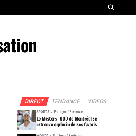
sation
DIRECT
TENDANCE
VIDEOS
SPORTS
En Ligne 18 minutes
Le Masters 1000 de Montréal se
retrouve orphelin de ses favoris
MONDE
En Ligne 48 minutes