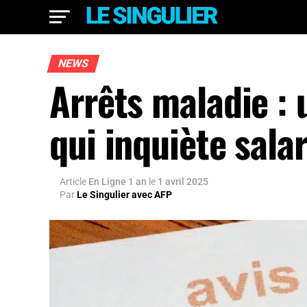
NEWS
Arrêts maladie : 
qui inquiète sala
Article
En Ligne 1 an
le
1 avril 2025
Par
Le Singulier avec AFP