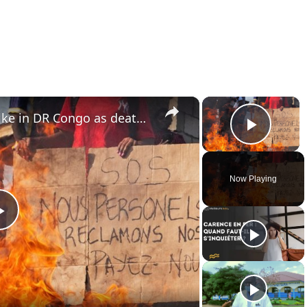
×
×
Ebola response workers strike in DR Congo as death toll spikes
Play 
Now Playing
Play
Video