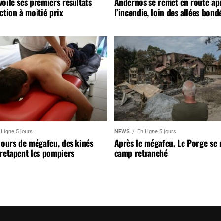
oile ses premiers résultats
Andernos se remet en route ap
ction à moitié prix
l’incendie, loin des allées bond
 Ligne 5 jours
NEWS
En Ligne 5 jours
jours de mégafeu, des kinés
Après le mégafeu, Le Porge se
retapent les pompiers
camp retranché