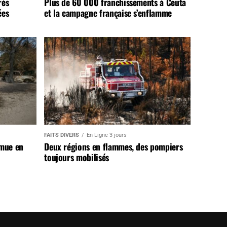
rès
Plus de 60 000 franchissements à Ceuta
ées
et la campagne française s’enflamme
FAITS DIVERS
En Ligne 3 jours
 mue en
Deux régions en flammes, des pompiers
toujours mobilisés