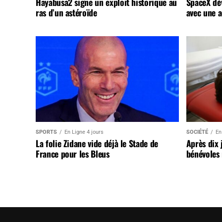
Hayabusa2 signe un exploit historique au
SpaceX dév
ras d’un astéroïde
avec une a
SPORTS
En Ligne 4 jours
SOCIÉTÉ
En
La folie Zidane vide déjà le Stade de
Après dix 
France pour les Bleus
bénévoles 