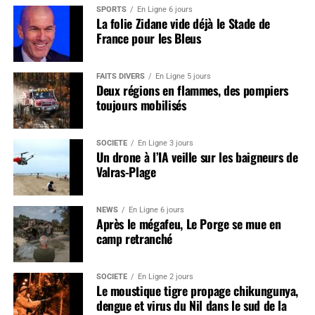
SPORTS
En Ligne 6 jours
La folie Zidane vide déjà le Stade de
France pour les Bleus
FAITS DIVERS
En Ligne 5 jours
Deux régions en flammes, des pompiers
toujours mobilisés
SOCIÉTÉ
En Ligne 3 jours
Un drone à l’IA veille sur les baigneurs de
Valras-Plage
NEWS
En Ligne 6 jours
Après le mégafeu, Le Porge se mue en
camp retranché
SOCIÉTÉ
En Ligne 2 jours
Le moustique tigre propage chikungunya,
dengue et virus du Nil dans le sud de la