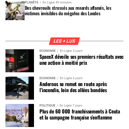
PLANÈTE
En Ligne 43 minutes
Des chevreuils stressés aux renards affamés, les
victimes invisibles du mégafeu des Landes
LES + LUS
ÉCONOMIE
En Ligne 3 jours
SpaceX dévoile ses premiers résultats avec
une action à moitié prix
ÉCONOMIE
En Ligne 6 jours
Andernos se remet en route après
l’incendie, loin des allées bondées
POLITIQUE
En Ligne 7 jours
Plus de 60 000 franchissements à Ceuta
et la campagne française s’enflamme