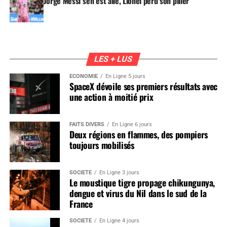
Jorge Messi s’en est allé, Lionel perd son pilier
LES + LUS
ÉCONOMIE
En Ligne 5 jours
SpaceX dévoile ses premiers résultats avec
une action à moitié prix
FAITS DIVERS
En Ligne 6 jours
Deux régions en flammes, des pompiers
toujours mobilisés
SOCIÉTÉ
En Ligne 3 jours
Le moustique tigre propage chikungunya,
dengue et virus du Nil dans le sud de la
France
SOCIÉTÉ
En Ligne 4 jours