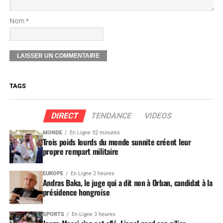
Nom *
TAGS
DIRECT
TENDANCE
VIDEOS
MONDE
En Ligne 32 minutes
Trois poids lourds du monde sunnite créent leur
propre rempart militaire
EUROPE
En Ligne 2 heures
Andras Baka, le juge qui a dit non à Orban, candidat à la
présidence hongroise
SPORTS
En Ligne 3 heures