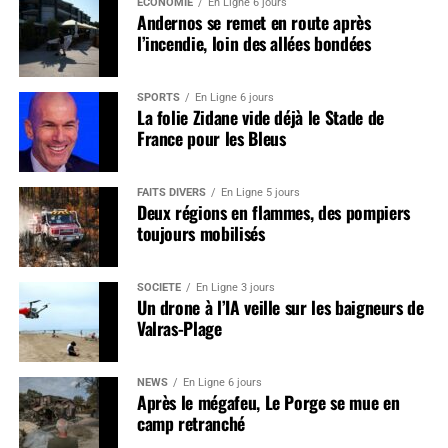
ÉCONOMIE
En Ligne 6 jours
Andernos se remet en route après
l’incendie, loin des allées bondées
SPORTS
En Ligne 6 jours
La folie Zidane vide déjà le Stade de
France pour les Bleus
FAITS DIVERS
En Ligne 5 jours
Deux régions en flammes, des pompiers
toujours mobilisés
SOCIÉTÉ
En Ligne 3 jours
Un drone à l’IA veille sur les baigneurs de
Valras-Plage
NEWS
En Ligne 6 jours
Après le mégafeu, Le Porge se mue en
camp retranché