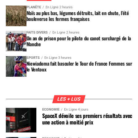
PLANÈTE
En Ligne 2 heures
Maïs au plus bas, légumes détruits, lait en chute, l’été
bouleverse les fermes françaises
FAITS DIVERS
En Ligne 2 heures
Un an de prison pour le pilote du canot surchargé de la
Manche
SPORTS
En Ligne 3 heures
Niewiadoma fait basculer le Tour de France Femmes sur
le Ventoux
LES + LUS
ÉCONOMIE
En Ligne 4 jours
SpaceX dévoile ses premiers résultats avec
une action à moitié prix