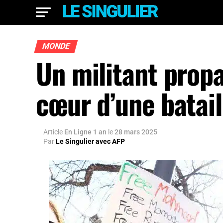
MONDE
Un militant prop
cœur d’une batail
Article
En Ligne 1 an
le
28 mars 2025
Par
Le Singulier avec AFP