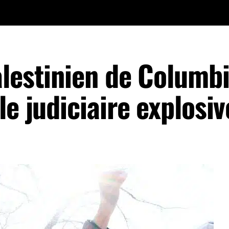
alestinien de Columb
le judiciaire explosiv