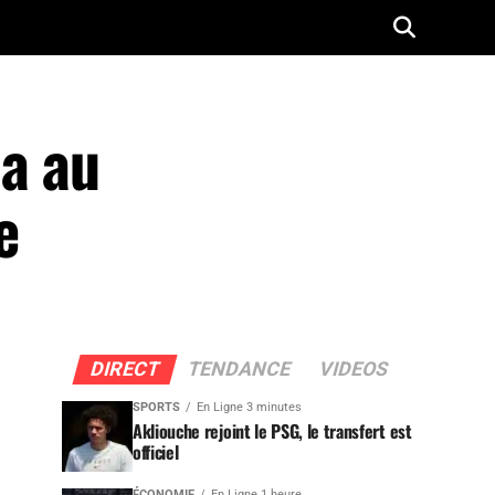
ia au
e
DIRECT
TENDANCE
VIDEOS
SPORTS
En Ligne 3 minutes
Akliouche rejoint le PSG, le transfert est
officiel
ÉCONOMIE
En Ligne 1 heure