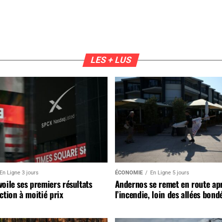
LES + LUS
En Ligne 3 jours
ÉCONOMIE
En Ligne 5 jours
oile ses premiers résultats
Andernos se remet en route ap
ction à moitié prix
l’incendie, loin des allées bond