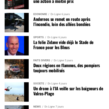
une action à moitié prix
ÉCONOMIE
En Ligne 6 jours
Andernos se remet en route après
l’incendie, loin des allées bondées
SPORTS
En Ligne 6 jours
La folie Zidane vide déjà le Stade de
France pour les Bleus
FAITS DIVERS
En Ligne 5 jours
Deux régions en flammes, des pompiers
toujours mobilisés
SOCIÉTÉ
En Ligne 4 jours
Un drone à l’IA veille sur les baigneurs de
Valras-Plage
NEWS
En Ligne 7 jours