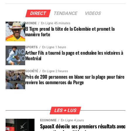
DIRECT
TENDANCE
VIDEOS
MONDE
En Ligne 45 minutes
El Tigre prend la tête de la Colombie et promet la
manière forte
SPORTS
En Ligne 1 heure
Arthur Fils a tourné la page et enchaîne les victoires à
Montréal
SOCIÉTÉ
En Ligne 2 heures
Près de 200 personnes en blanc sur la plage pour faire
revivre les commerces du Porge
LES + LUS
ÉCONOMIE
En Ligne 4 jours
SpaceX dévoile ses premiers résultats avec