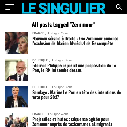
All posts tagged "Zemmour"
FRANCE
En Ligne 2 ans
Nouveau séisme à droite : Eric Zemmour annonce
l’exclusion de Marion Maréchal de Reconquête
POLITIQUE
En Ligne 3 ans
Édouard Philippe reprend une proposition de Le
Pen, le RN lui tombe dessus
POLITIQUE
En Ligne 3 ans
Sondage : Marine Le Pen en tête des intentions de
vote pour 2027
FRANCE
En Ligne 4 ans
Projectiles et huées : séquence agitée pour
Zemmour auprès de toxicomanes et migrants