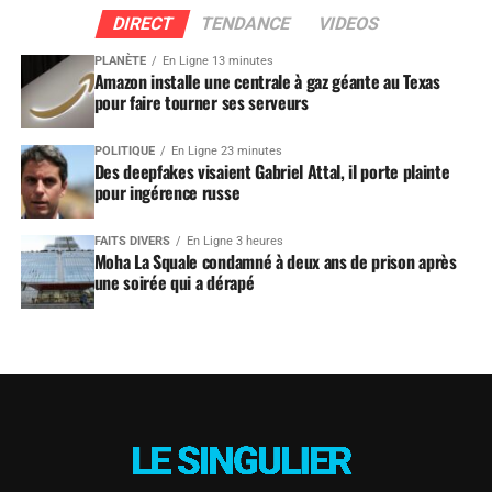
DIRECT
TENDANCE
VIDEOS
PLANÈTE
En Ligne 13 minutes
Amazon installe une centrale à gaz géante au Texas
pour faire tourner ses serveurs
POLITIQUE
En Ligne 23 minutes
Des deepfakes visaient Gabriel Attal, il porte plainte
pour ingérence russe
FAITS DIVERS
En Ligne 3 heures
Moha La Squale condamné à deux ans de prison après
une soirée qui a dérapé