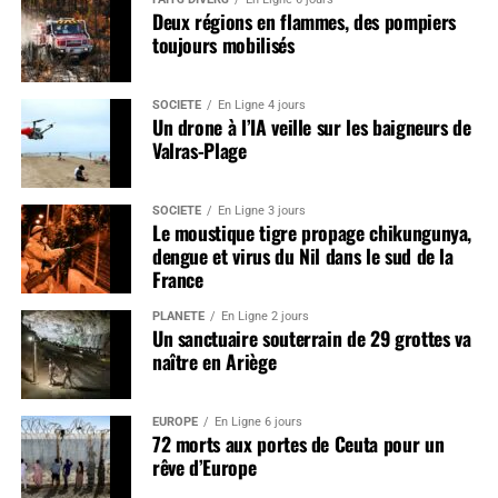
Deux régions en flammes, des pompiers
toujours mobilisés
SOCIÉTÉ
En Ligne 4 jours
Un drone à l’IA veille sur les baigneurs de
Valras-Plage
SOCIÉTÉ
En Ligne 3 jours
Le moustique tigre propage chikungunya,
dengue et virus du Nil dans le sud de la
France
PLANÈTE
En Ligne 2 jours
Un sanctuaire souterrain de 29 grottes va
naître en Ariège
EUROPE
En Ligne 6 jours
72 morts aux portes de Ceuta pour un
rêve d’Europe