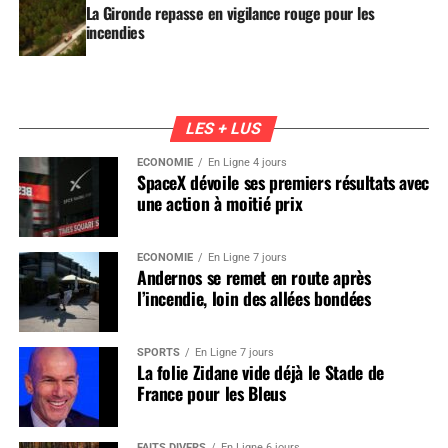
La Gironde repasse en vigilance rouge pour les
incendies
LES + LUS
ÉCONOMIE
En Ligne 4 jours
SpaceX dévoile ses premiers résultats avec
une action à moitié prix
ÉCONOMIE
En Ligne 7 jours
Andernos se remet en route après
l’incendie, loin des allées bondées
SPORTS
En Ligne 7 jours
La folie Zidane vide déjà le Stade de
France pour les Bleus
FAITS DIVERS
En Ligne 6 jours