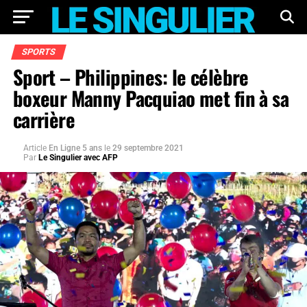
SPORTS
Sport – Philippines: le célèbre
boxeur Manny Pacquiao met fin à sa
carrière
Article
En Ligne 5 ans
le
29 septembre 2021
Par
Le Singulier avec AFP