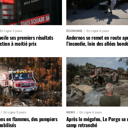
En Ligne 3 jours
ÉCONOMIE
En Ligne 6 jours
oile ses premiers résultats
Andernos se remet en route ap
ction à moitié prix
l’incendie, loin des allées bond
En Ligne 5 jours
NEWS
En Ligne 6 jours
ons en flammes, des pompiers
Après le mégafeu, Le Porge se
obilisés
camp retranché