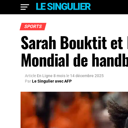
SPORTS
Sarah Bouktit et
Mondial de handb
Article
En Ligne 8 mois
le
14 décembre 2025
Par
Le Singulier avec AFP