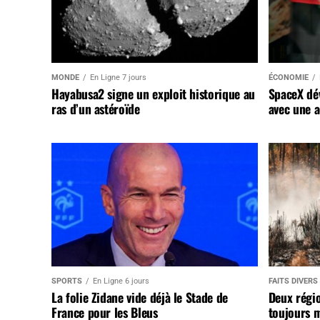
MONDE
En Ligne 7 jours
ÉCONOMIE
Hayabusa2 signe un exploit historique au
SpaceX dév
ras d’un astéroïde
avec une a
SPORTS
En Ligne 6 jours
FAITS DIVERS
La folie Zidane vide déjà le Stade de
Deux régi
France pour les Bleus
toujours m