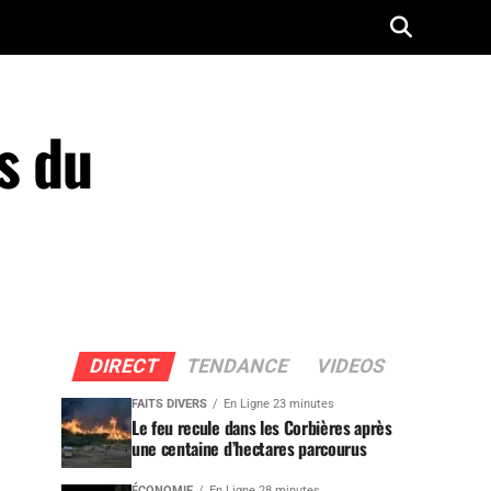
s du
DIRECT
TENDANCE
VIDEOS
FAITS DIVERS
En Ligne 23 minutes
Le feu recule dans les Corbières après
une centaine d’hectares parcourus
ÉCONOMIE
En Ligne 28 minutes