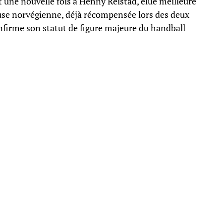
 une nouvelle fois à Henny Reistad, élue meilleure
euse norvégienne, déjà récompensée lors des deux
firme son statut de figure majeure du handball