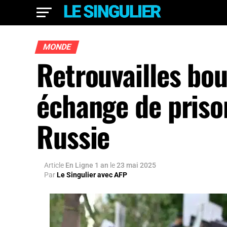
MONDE
Retrouvailles bou
échange de prison
Russie
Article
En Ligne 1 an
le
23 mai 2025
Par
Le Singulier avec AFP