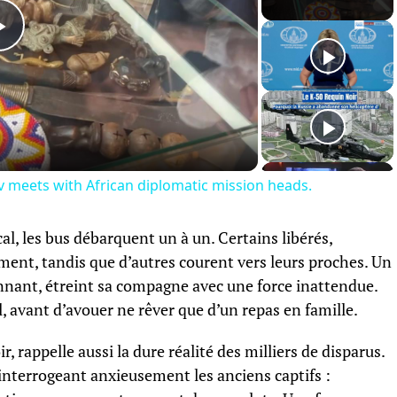
Play
Video
ov meets with African diplomatic mission heads.
al, les bus débarquent un à un. Certains libérés,
ment, tandis que d’autres courent vers leurs proches. Un
nant, étreint sa compagne avec une force inattendue.
-il, avant d’avouer ne rêver que d’un repas en famille.
, rappelle aussi la dure réalité des milliers de disparus.
interrogeant anxieusement les anciens captifs :