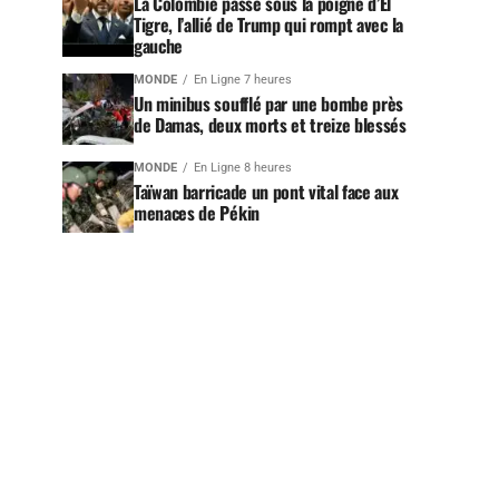
La Colombie passe sous la poigne d’El
Tigre, l’allié de Trump qui rompt avec la
gauche
MONDE
En Ligne 7 heures
Un minibus soufflé par une bombe près
de Damas, deux morts et treize blessés
MONDE
En Ligne 8 heures
Taïwan barricade un pont vital face aux
menaces de Pékin