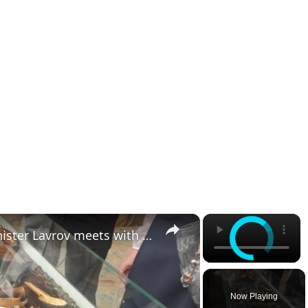
×
×
Russia: Russia's Foreign Minister Lavrov meets with African diplomatic mission heads.
Now Playing