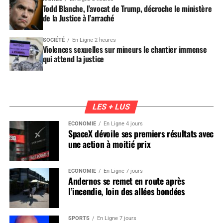
Todd Blanche, l’avocat de Trump, décroche le ministère
de la Justice à l’arraché
SOCIÉTÉ
En Ligne 2 heures
Violences sexuelles sur mineurs le chantier immense
qui attend la justice
LES + LUS
ÉCONOMIE
En Ligne 4 jours
SpaceX dévoile ses premiers résultats avec
une action à moitié prix
ÉCONOMIE
En Ligne 7 jours
Andernos se remet en route après
l’incendie, loin des allées bondées
SPORTS
En Ligne 7 jours