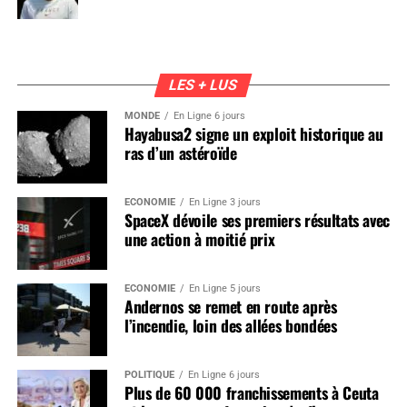
LES + LUS
MONDE
En Ligne 6 jours
Hayabusa2 signe un exploit historique au
ras d’un astéroïde
ÉCONOMIE
En Ligne 3 jours
SpaceX dévoile ses premiers résultats avec
une action à moitié prix
ÉCONOMIE
En Ligne 5 jours
Andernos se remet en route après
l’incendie, loin des allées bondées
POLITIQUE
En Ligne 6 jours
Plus de 60 000 franchissements à Ceuta