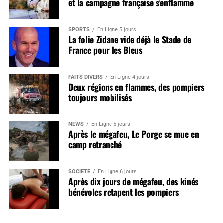
et la campagne française s’enflamme
SPORTS
En Ligne 5 jours
La folie Zidane vide déjà le Stade de
France pour les Bleus
FAITS DIVERS
En Ligne 4 jours
Deux régions en flammes, des pompiers
toujours mobilisés
NEWS
En Ligne 5 jours
Après le mégafeu, Le Porge se mue en
camp retranché
SOCIÉTÉ
En Ligne 6 jours
Après dix jours de mégafeu, des kinés
bénévoles retapent les pompiers