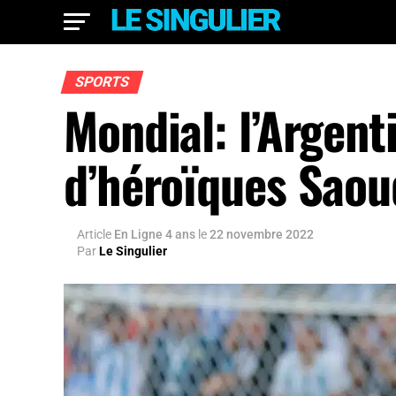
SPORTS
Mondial: l’Argent
d’héroïques Saou
Article
En Ligne 4 ans
le
22 novembre 2022
Par
Le Singulier