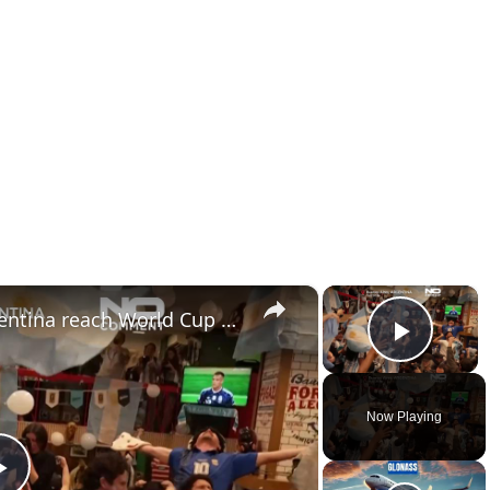
×
×
Buenos Aires erupts as Argentina reach World Cup final
Play 
Now Playing