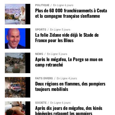
POLITIQUE
En Ligne 6 jours
Plus de 60 000 franchissements à Ceuta
et la campagne française s’enflamme
SPORTS
En Ligne 5 jours
La folie Zidane vide déjà le Stade de
France pour les Bleus
NEWS
En Ligne 5 jours
Après le mégafeu, Le Porge se mue en
camp retranché
FAITS DIVERS
En Ligne 4 jours
Deux régions en flammes, des pompiers
toujours mobilisés
SOCIÉTÉ
En Ligne 6 jours
Après dix jours de mégafeu, des kinés
bénévoles retapent les pompiers