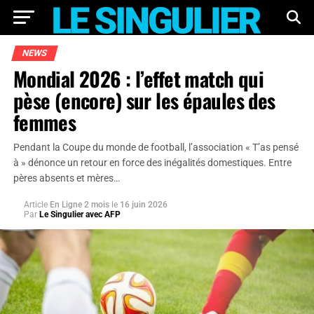
NEWS
Mondial 2026 : l’effet match qui
pèse (encore) sur les épaules des
femmes
Pendant la Coupe du monde de football, l’association « T’as pensé
à » dénonce un retour en force des inégalités domestiques. Entre
pères absents et mères…
Article
En Ligne 2 mois
le
16 juin 2026
Par
Le Singulier avec AFP