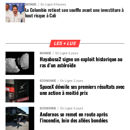
MONDE
En Ligne 8 heures
La Colombie retient son souffle avant une investiture à
haut risque à Cali
LES + LUS
MONDE
En Ligne 6 jours
Hayabusa2 signe un exploit historique au
ras d’un astéroïde
ÉCONOMIE
En Ligne 2 jours
SpaceX dévoile ses premiers résultats avec
une action à moitié prix
ÉCONOMIE
En Ligne 5 jours
Andernos se remet en route après
l’incendie, loin des allées bondées