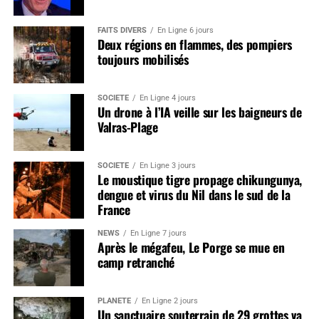
FAITS DIVERS
En Ligne 6 jours
Deux régions en flammes, des pompiers
toujours mobilisés
SOCIÉTÉ
En Ligne 4 jours
Un drone à l’IA veille sur les baigneurs de
Valras-Plage
SOCIÉTÉ
En Ligne 3 jours
Le moustique tigre propage chikungunya,
dengue et virus du Nil dans le sud de la
France
NEWS
En Ligne 7 jours
Après le mégafeu, Le Porge se mue en
camp retranché
PLANÈTE
En Ligne 2 jours
Un sanctuaire souterrain de 29 grottes va