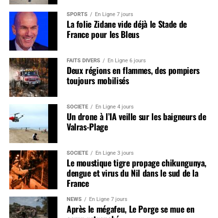
SPORTS
En Ligne 7 jours
La folie Zidane vide déjà le Stade de
France pour les Bleus
FAITS DIVERS
En Ligne 6 jours
Deux régions en flammes, des pompiers
toujours mobilisés
SOCIÉTÉ
En Ligne 4 jours
Un drone à l’IA veille sur les baigneurs de
Valras-Plage
SOCIÉTÉ
En Ligne 3 jours
Le moustique tigre propage chikungunya,
dengue et virus du Nil dans le sud de la
France
NEWS
En Ligne 7 jours
Après le mégafeu, Le Porge se mue en