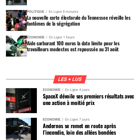
POLITIQUE
En Ligne 8 minutes
La nouvelle carte électorale du Tennessee réveille les
fantômes de la ségrégation
ÉCONOMIE
En Ligne 1 heure
Aide carburant 100 euros la date limite pour les
travailleurs modestes est repoussée au 31 août
LES + LUS
ÉCONOMIE
En Ligne 4 jours
SpaceX dévoile ses premiers résultats avec
une action à moitié prix
ÉCONOMIE
En Ligne 7 jours
Andernos se remet en route après
l’incendie, loin des allées bondées