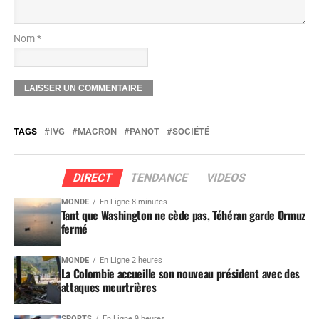
Nom *
TAGS
IVG
MACRON
PANOT
SOCIÉTÉ
DIRECT
TENDANCE
VIDEOS
MONDE
En Ligne 8 minutes
Tant que Washington ne cède pas, Téhéran garde Ormuz
fermé
MONDE
En Ligne 2 heures
La Colombie accueille son nouveau président avec des
attaques meurtrières
SPORTS
En Ligne 9 heures