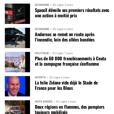
ÉCONOMIE
En Ligne 3 jours
SpaceX dévoile ses premiers résultats avec
une action à moitié prix
ÉCONOMIE
En Ligne 6 jours
Andernos se remet en route après
l’incendie, loin des allées bondées
POLITIQUE
En Ligne 7 jours
Plus de 60 000 franchissements à Ceuta
et la campagne française s’enflamme
SPORTS
En Ligne 6 jours
La folie Zidane vide déjà le Stade de
France pour les Bleus
FAITS DIVERS
En Ligne 5 jours
Deux régions en flammes, des pompiers
toujours mobilisés