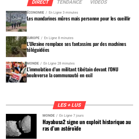
DIRECT
TENDANCE
VIDEOS
ÉCONOMIE
En Ligne 3 minutes
Les mandarines mûres mais personne pour les cueillir
EUROPE
En Ligne 8 minutes
L’Ukraine remplace ses fantassins par des machines
téléguidées
MONDE
En Ligne 28 minutes
L’immolation d’un militant tibétain devant l’ONU
bouleverse la communauté en exil
LES + LUS
MONDE
En Ligne 7 jours
Hayabusa2 signe un exploit historique au
ras d’un astéroïde