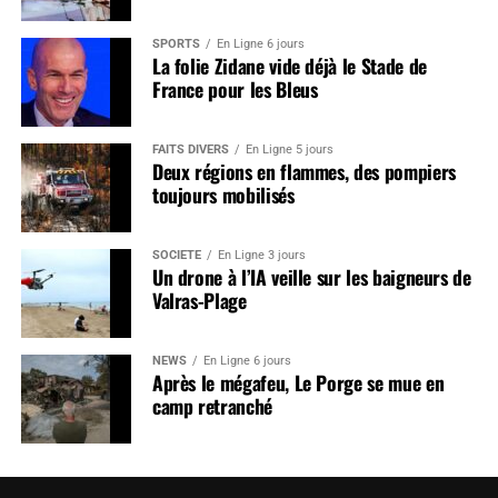
SPORTS
En Ligne 6 jours
La folie Zidane vide déjà le Stade de
France pour les Bleus
FAITS DIVERS
En Ligne 5 jours
Deux régions en flammes, des pompiers
toujours mobilisés
SOCIÉTÉ
En Ligne 3 jours
Un drone à l’IA veille sur les baigneurs de
Valras-Plage
NEWS
En Ligne 6 jours
Après le mégafeu, Le Porge se mue en
camp retranché