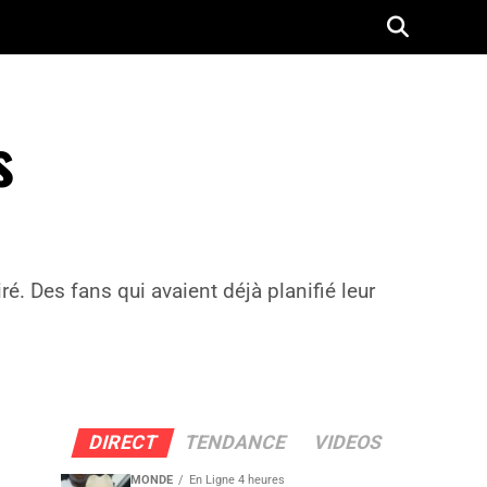
s
é. Des fans qui avaient déjà planifié leur
DIRECT
TENDANCE
VIDEOS
MONDE
En Ligne 4 heures