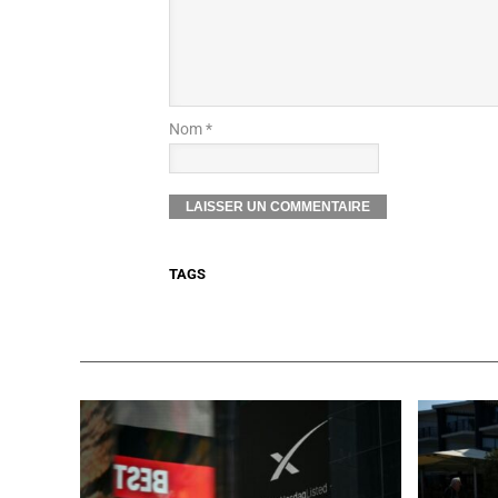
Nom *
TAGS