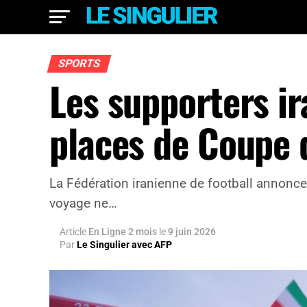
SPORTS
Les supporters ir
places de Coupe
La Fédération iranienne de football annonce q
voyage ne…
Article
En Ligne 2 mois
le
9 juin 2026
Par
Le Singulier avec AFP