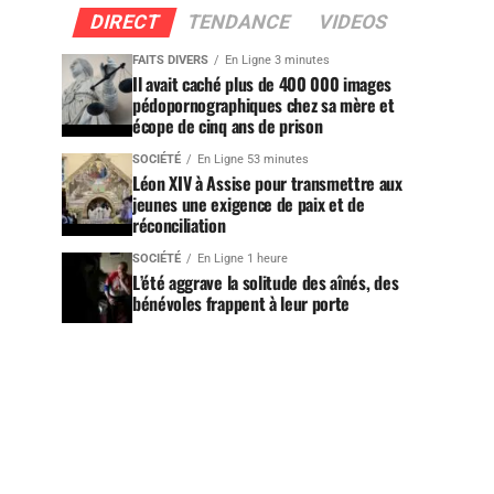
DIRECT
TENDANCE
VIDEOS
FAITS DIVERS
En Ligne 3 minutes
Il avait caché plus de 400 000 images
pédopornographiques chez sa mère et
écope de cinq ans de prison
SOCIÉTÉ
En Ligne 53 minutes
Léon XIV à Assise pour transmettre aux
jeunes une exigence de paix et de
réconciliation
SOCIÉTÉ
En Ligne 1 heure
L’été aggrave la solitude des aînés, des
bénévoles frappent à leur porte