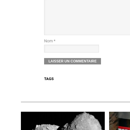
Nom *
TAGS