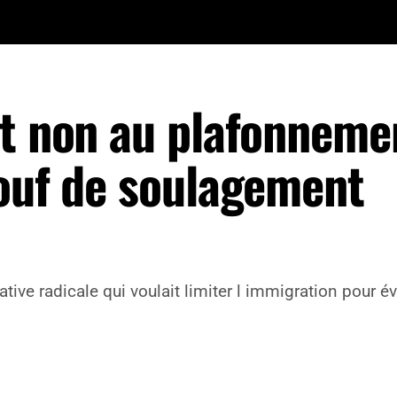
nt non au plafonneme
 ouf de soulagement
iative radicale qui voulait limiter l immigration pour é