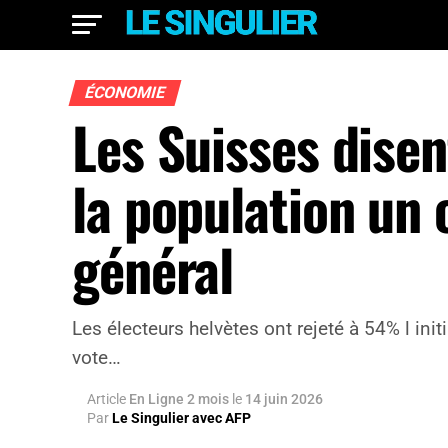
ÉCONOMIE
Les Suisses dise
la population un
général
Les électeurs helvètes ont rejeté à 54% l init
vote…
Article
En Ligne 2 mois
le
14 juin 2026
Par
Le Singulier avec AFP