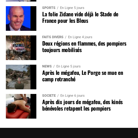
SPORTS
En Ligne 5 jours
La folie Zidane vide déjà le Stade de
France pour les Bleus
FAITS DIVERS
En Ligne 4 jours
Deux régions en flammes, des pompiers
toujours mobilisés
NEWS
En Ligne 5 jours
Après le mégafeu, Le Porge se mue en
camp retranché
SOCIÉTÉ
En Ligne 6 jours
Après dix jours de mégafeu, des kinés
bénévoles retapent les pompiers