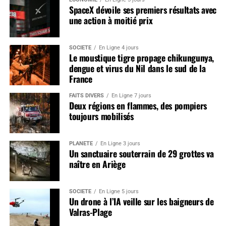
SpaceX dévoile ses premiers résultats avec
une action à moitié prix
SOCIÉTÉ
En Ligne 4 jours
Le moustique tigre propage chikungunya,
dengue et virus du Nil dans le sud de la
France
FAITS DIVERS
En Ligne 7 jours
Deux régions en flammes, des pompiers
toujours mobilisés
PLANÈTE
En Ligne 3 jours
Un sanctuaire souterrain de 29 grottes va
naître en Ariège
SOCIÉTÉ
En Ligne 5 jours
Un drone à l’IA veille sur les baigneurs de
Valras-Plage