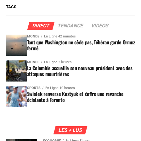
TAGS
DIRECT
TENDANCE
VIDEOS
MONDE
En Ligne 42 minutes
Tant que Washington ne cède pas, Téhéran garde Ormuz
fermé
MONDE
En Ligne 2 heures
La Colombie accueille son nouveau président avec des
attaques meurtrières
SPORTS
En Ligne 10 heures
Swiatek renverse Kostyuk et s’offre une revanche
éclatante à Toronto
LES + LUS
ÉCONOMIE
En Ligne 5 jours