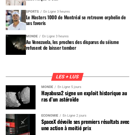
SPORTS
En Ligne 3 heures
Le Masters 1000 de Montréal se retrouve orphelin de
ses favoris
MONDE
En Ligne 3 heures
Au Venezuela, les proches des disparus du séisme
refusent de laisser tomber
LES + LUS
MONDE
En Ligne 5 jours
Hayabusa2 signe un exploit historique au
ras d’un astéroïde
ÉCONOMIE
En Ligne 2 jours
SpaceX dévoile ses premiers résultats avec
une action à moitié prix