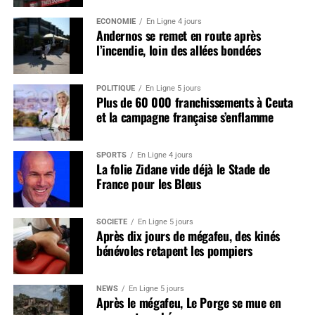
ÉCONOMIE
En Ligne 4 jours
Andernos se remet en route après
l’incendie, loin des allées bondées
POLITIQUE
En Ligne 5 jours
Plus de 60 000 franchissements à Ceuta
et la campagne française s’enflamme
SPORTS
En Ligne 4 jours
La folie Zidane vide déjà le Stade de
France pour les Bleus
SOCIÉTÉ
En Ligne 5 jours
Après dix jours de mégafeu, des kinés
bénévoles retapent les pompiers
NEWS
En Ligne 5 jours
Après le mégafeu, Le Porge se mue en