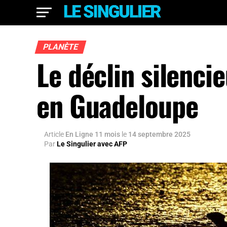
PLANÈTE
Le déclin silenci
en Guadeloupe
Article
En Ligne 11 mois
le
14 septembre 2025
Par
Le Singulier avec AFP