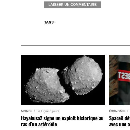
TAGS
MONDE
En Ligne 6 jours
ÉCONOMIE
Hayabusa2 signe un exploit historique au
SpaceX dév
ras d’un astéroïde
avec une a