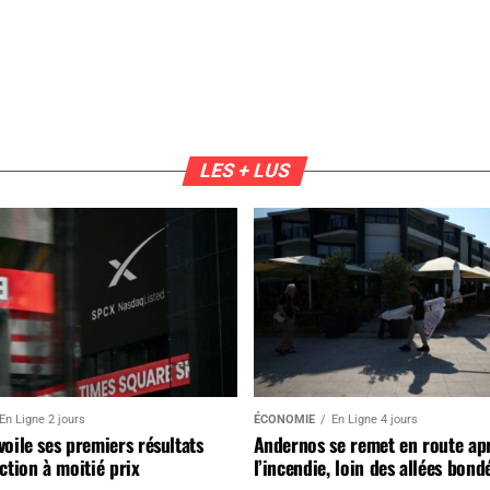
LES + LUS
En Ligne 2 jours
ÉCONOMIE
En Ligne 4 jours
oile ses premiers résultats
Andernos se remet en route ap
ction à moitié prix
l’incendie, loin des allées bond