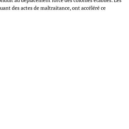
onduit au déplacement forcé des colonies établies. Les
uant des actes de maltraitance, ont accéléré ce