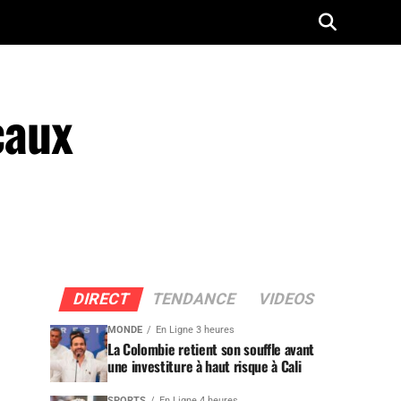
caux
DIRECT
TENDANCE
VIDEOS
MONDE
En Ligne 3 heures
La Colombie retient son souffle avant
une investiture à haut risque à Cali
SPORTS
En Ligne 4 heures