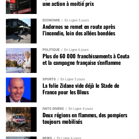
une action à moitié prix
ÉCONOMIE
En Ligne 5 jours
Andernos se remet en route après
l’incendie, loin des allées bondées
POLITIQUE
En Ligne 6 jours
Plus de 60 000 franchissements à Ceuta
et la campagne française s’enflamme
SPORTS
En Ligne 5 jours
La folie Zidane vide déjà le Stade de
France pour les Bleus
FAITS DIVERS
En Ligne 4 jours
Deux régions en flammes, des pompiers
toujours mobilisés
NEWS
En Ligne 6 jours