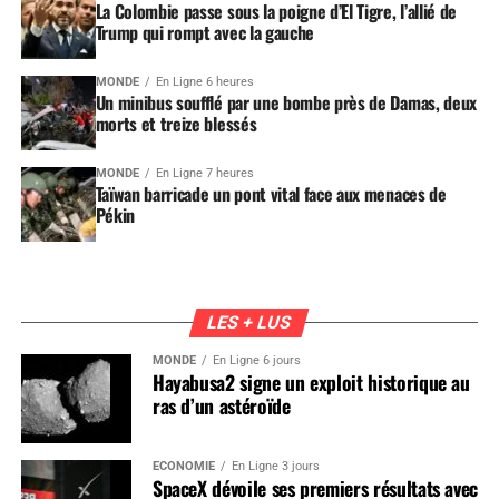
La Colombie passe sous la poigne d’El Tigre, l’allié de
Trump qui rompt avec la gauche
MONDE
En Ligne 6 heures
Un minibus soufflé par une bombe près de Damas, deux
morts et treize blessés
MONDE
En Ligne 7 heures
Taïwan barricade un pont vital face aux menaces de
Pékin
LES + LUS
MONDE
En Ligne 6 jours
Hayabusa2 signe un exploit historique au
ras d’un astéroïde
ÉCONOMIE
En Ligne 3 jours
SpaceX dévoile ses premiers résultats avec