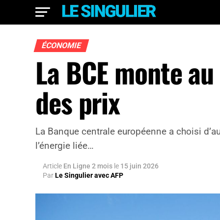
ÉCONOMIE
La BCE monte au 
des prix
La Banque centrale européenne a choisi d’au
l’énergie liée…
Article
En Ligne 2 mois
le
15 juin 2026
Par
Le Singulier avec AFP