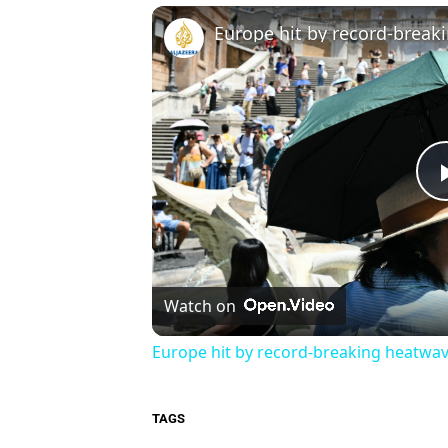
Europe hit by record-break
Watch on
Europe hit by record-breaking heatwa
TAGS