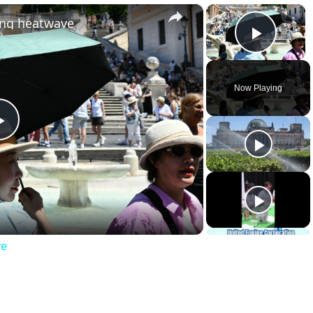
×
×
ing heatwave
Play 
Now Playing
Play
Video
ve