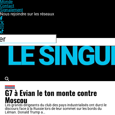
Monde
Contact
Signalement
Nous rejoindre sur les réseaux
Le Singulier
Monde
G7 à Evian le ton monte contre
Moscou
Les grands dirigeants du club des pays industrialisés ont durci le
discours face à la Russie lors de leur sommet sur les bords du
Léman. Donald Trump a…