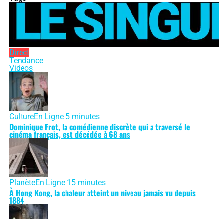
Direct
Tendance
Videos
Culture
En Ligne 5 minutes
Dominique Frot, la comédienne discrète qui a traversé le
cinéma français, est décédée à 68 ans
Planète
En Ligne 15 minutes
À Hong Kong, la chaleur atteint un niveau jamais vu depuis
1884