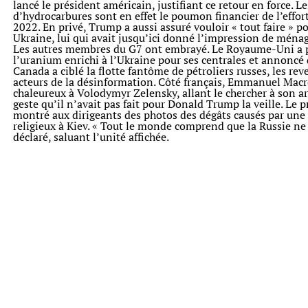
lancé le président américain, justifiant ce retour en force. L
d’hydrocarbures sont en effet le poumon financier de l’effor
2022. En privé, Trump a aussi assuré vouloir « tout faire » po
Ukraine, lui qui avait jusqu’ici donné l’impression de ména
Les autres membres du G7 ont embrayé. Le Royaume-Uni a p
l’uranium enrichi à l’Ukraine pour ses centrales et annoncé 
Canada a ciblé la flotte fantôme de pétroliers russes, les rev
acteurs de la désinformation. Côté français, Emmanuel Macr
chaleureux à Volodymyr Zelensky, allant le chercher à son ar
geste qu’il n’avait pas fait pour Donald Trump la veille. Le 
montré aux dirigeants des photos des dégâts causés par une a
religieux à Kiev. « Tout le monde comprend que la Russie ne v
déclaré, saluant l’unité affichée.