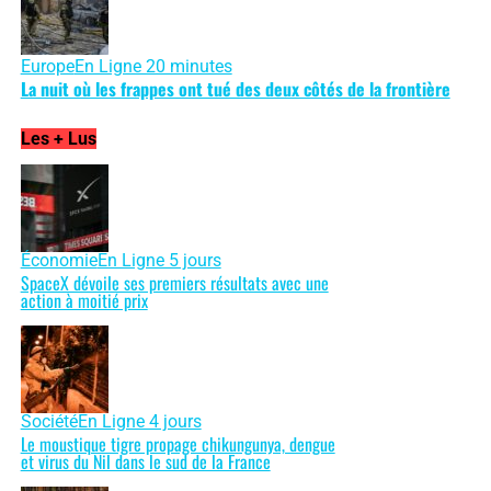
Europe
En Ligne 20 minutes
La nuit où les frappes ont tué des deux côtés de la frontière
Les + Lus
Économie
En Ligne 5 jours
SpaceX dévoile ses premiers résultats avec une
action à moitié prix
Société
En Ligne 4 jours
Le moustique tigre propage chikungunya, dengue
et virus du Nil dans le sud de la France