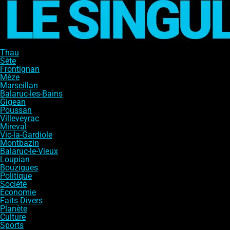
Thau
Sète
Frontignan
Mèze
Marseillan
Balaruc-les-Bains
Gigean
Poussan
Villeveyrac
Mireval
Vic-la-Gardiole
Montbazin
Balaruc-le-Vieux
Loupian
Bouzigues
Politique
Société
Économie
Faits Divers
Planète
Culture
Sports