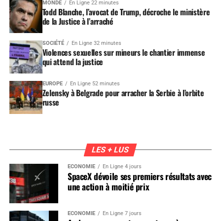
MONDE
En Ligne 22 minutes
Todd Blanche, l’avocat de Trump, décroche le ministère
de la Justice à l’arraché
SOCIÉTÉ
En Ligne 32 minutes
Violences sexuelles sur mineurs le chantier immense
qui attend la justice
EUROPE
En Ligne 52 minutes
Zelensky à Belgrade pour arracher la Serbie à l’orbite
russe
LES + LUS
ÉCONOMIE
En Ligne 4 jours
SpaceX dévoile ses premiers résultats avec
une action à moitié prix
ÉCONOMIE
En Ligne 7 jours