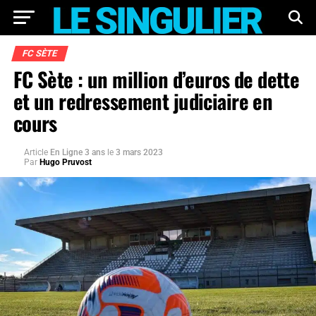
FC SÈTE
FC Sète : un million d’euros de dette
et un redressement judiciaire en
cours
Article
En Ligne 3 ans
le
3 mars 2023
Par
Hugo Pruvost