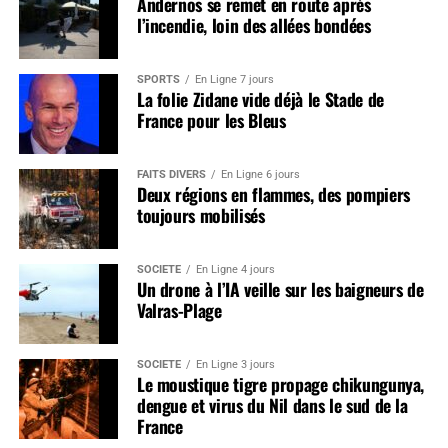
Andernos se remet en route après
l’incendie, loin des allées bondées
SPORTS
En Ligne 7 jours
La folie Zidane vide déjà le Stade de
France pour les Bleus
FAITS DIVERS
En Ligne 6 jours
Deux régions en flammes, des pompiers
toujours mobilisés
SOCIÉTÉ
En Ligne 4 jours
Un drone à l’IA veille sur les baigneurs de
Valras-Plage
SOCIÉTÉ
En Ligne 3 jours
Le moustique tigre propage chikungunya,
dengue et virus du Nil dans le sud de la
France