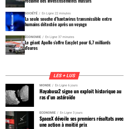
réclame des investissements massifs
SOCIÉTÉ
En Ligne 22 minutes
La seule souche d’hantavirus transmissible entre
humains détectée après un voyage
ÉCONOMIE
En Ligne 37 minutes
Le géant Apollo s’offre EasyJet pour 6,7 milliards
d’euros
LES + LUS
MONDE
En Ligne 6 jours
Hayabusa2 signe un exploit historique au
ras d’un astéroïde
ÉCONOMIE
En Ligne 3 jours
SpaceX dévoile ses premiers résultats avec
une action à moitié prix