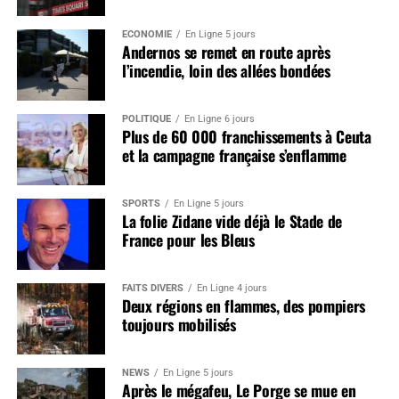
ÉCONOMIE
En Ligne 5 jours
Andernos se remet en route après
l’incendie, loin des allées bondées
POLITIQUE
En Ligne 6 jours
Plus de 60 000 franchissements à Ceuta
et la campagne française s’enflamme
SPORTS
En Ligne 5 jours
La folie Zidane vide déjà le Stade de
France pour les Bleus
FAITS DIVERS
En Ligne 4 jours
Deux régions en flammes, des pompiers
toujours mobilisés
NEWS
En Ligne 5 jours
Après le mégafeu, Le Porge se mue en