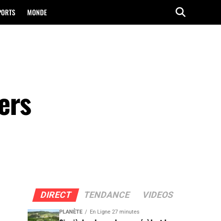
PORTS
MONDE
ers
DIRECT
TENDANCE
VIDEOS
PLANÈTE
En Ligne 27 minutes