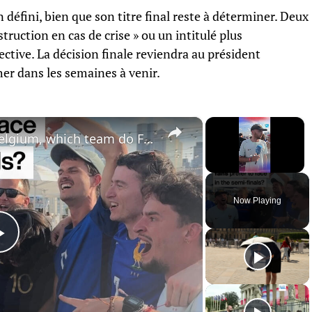
défini, bien que son titre final reste à déterminer. Deux
truction en cas de crise » ou un intitulé plus
lective. La décision finale reviendra au président
r dans les semaines à venir.
×
×
World Cup 2026: Spain or Belgium, which team do French fans prefer to face in the semi-finals?
Unmute
Now Playing
Play
Video