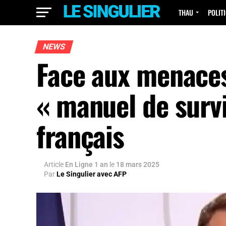
THAU
POLIT
NEWS
Face aux menaces,
« manuel de survi
français
Article
En Ligne 1 an
le
18 mars 2025
Par
Le Singulier avec AFP