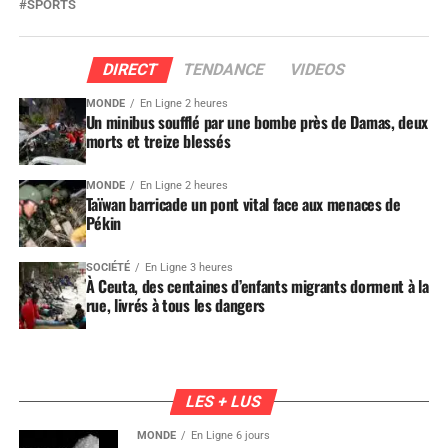
SPORTS
DIRECT
TENDANCE
VIDEOS
MONDE
En Ligne 2 heures
Un minibus soufflé par une bombe près de Damas, deux
morts et treize blessés
MONDE
En Ligne 2 heures
Taïwan barricade un pont vital face aux menaces de
Pékin
SOCIÉTÉ
En Ligne 3 heures
À Ceuta, des centaines d’enfants migrants dorment à la
rue, livrés à tous les dangers
LES + LUS
MONDE
En Ligne 6 jours