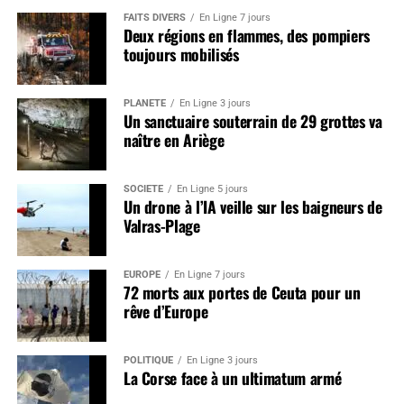
FAITS DIVERS
En Ligne 7 jours
Deux régions en flammes, des pompiers
toujours mobilisés
PLANÈTE
En Ligne 3 jours
Un sanctuaire souterrain de 29 grottes va
naître en Ariège
SOCIÉTÉ
En Ligne 5 jours
Un drone à l’IA veille sur les baigneurs de
Valras-Plage
EUROPE
En Ligne 7 jours
72 morts aux portes de Ceuta pour un
rêve d’Europe
POLITIQUE
En Ligne 3 jours
La Corse face à un ultimatum armé