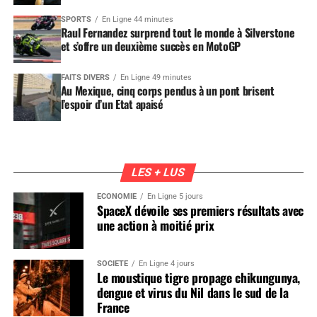
SPORTS
En Ligne 44 minutes
Raul Fernandez surprend tout le monde à Silverstone
et s’offre un deuxième succès en MotoGP
FAITS DIVERS
En Ligne 49 minutes
Au Mexique, cinq corps pendus à un pont brisent
l’espoir d’un Etat apaisé
LES + LUS
ÉCONOMIE
En Ligne 5 jours
SpaceX dévoile ses premiers résultats avec
une action à moitié prix
SOCIÉTÉ
En Ligne 4 jours
Le moustique tigre propage chikungunya,
dengue et virus du Nil dans le sud de la
France