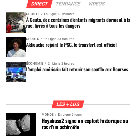
DIRECT
TENDANCE
VIDEOS
SOCIÉTÉ
En Ligne 18 minutes
À Ceuta, des centaines d’enfants migrants dorment à la
rue, livrés à tous les dangers
SPORTS
En Ligne 33 minutes
Akliouche rejoint le PSG, le transfert est officiel
ÉCONOMIE
En Ligne 2 heures
L’emploi américain fait retenir son souffle aux Bourses
LES + LUS
MONDE
En Ligne 6 jours
Hayabusa2 signe un exploit historique au
ras d’un astéroïde