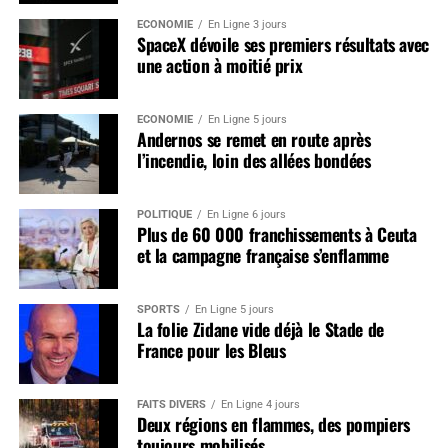
ÉCONOMIE
En Ligne 3 jours
SpaceX dévoile ses premiers résultats avec
une action à moitié prix
ÉCONOMIE
En Ligne 5 jours
Andernos se remet en route après
l’incendie, loin des allées bondées
POLITIQUE
En Ligne 6 jours
Plus de 60 000 franchissements à Ceuta
et la campagne française s’enflamme
SPORTS
En Ligne 5 jours
La folie Zidane vide déjà le Stade de
France pour les Bleus
FAITS DIVERS
En Ligne 4 jours
Deux régions en flammes, des pompiers
toujours mobilisés