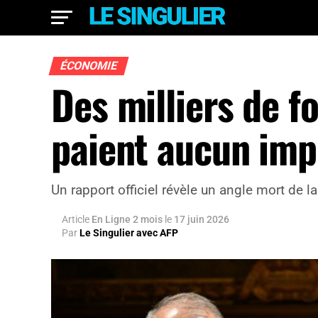
ÉCONOMIE
Des milliers de f
paient aucun imp
Un rapport officiel révèle un angle mort de l
Article
En Ligne 2 mois
le
17 juin 2026
Par
Le Singulier avec AFP