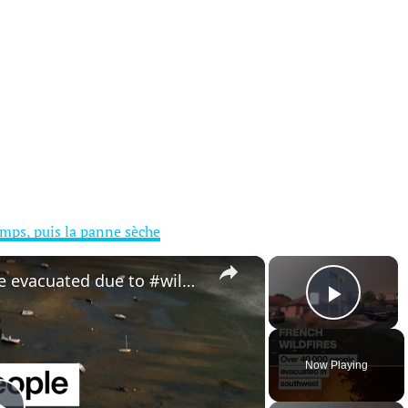
emps, puis la panne sèche
×
×
#France: Over 40,000 people evacuated due to #wildfires in the #southwest
Play 
Now Playing