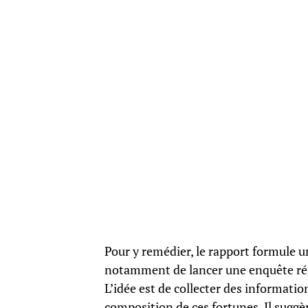
Pour y remédier, le rapport formule 
notamment de lancer une enquête régul
L’idée est de collecter des informat
composition de ces fortunes. Il suggè