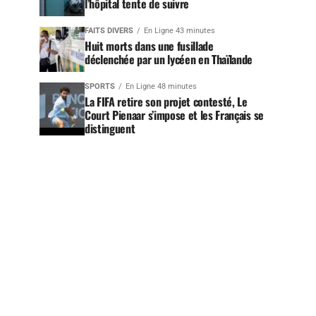
l’hôpital tente de suivre
FAITS DIVERS
En Ligne 43 minutes
Huit morts dans une fusillade
déclenchée par un lycéen en Thaïlande
SPORTS
En Ligne 48 minutes
La FIFA retire son projet contesté, Le
Court Pienaar s’impose et les Français se
distinguent