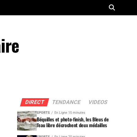
ire
DIRECT
TENDANCE
VIDEOS
SPORTS
En Ligne 15 minutes
Béquilles et photo-finish, les Bleus de
l’eau libre décrochent deux médailles
SPORTS
En Ligne 20 minutes