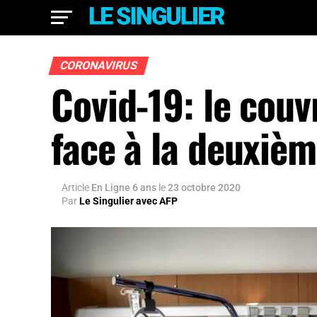
CORONAVIRUS
Covid-19: le couv
face à la deuxiè
Article
En Ligne 6 ans
le
23 octobre 2020
Par
Le Singulier avec AFP