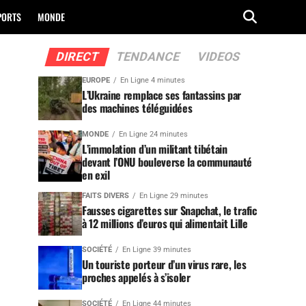
PORTS
MONDE
DIRECT
TENDANCE
VIDEOS
EUROPE
En Ligne 4 minutes
L’Ukraine remplace ses fantassins par
des machines téléguidées
MONDE
En Ligne 24 minutes
L’immolation d’un militant tibétain
devant l’ONU bouleverse la communauté
en exil
FAITS DIVERS
En Ligne 29 minutes
Fausses cigarettes sur Snapchat, le trafic
à 12 millions d’euros qui alimentait Lille
SOCIÉTÉ
En Ligne 39 minutes
Un touriste porteur d’un virus rare, les
proches appelés à s’isoler
SOCIÉTÉ
En Ligne 44 minutes