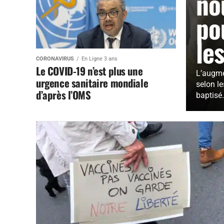
no
po
le
CORONAVIRUS
En Ligne 3 ans
Le COVID-19 n’est plus une
L’augme
urgence sanitaire mondiale
selon le
d’après l’OMS
baptisé.