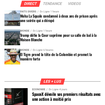
DIRECT
TENDANCE
VIDEOS
FAITS DIVERS
En Ligne 1 heure
Moha La Squale condamné à deux ans de prison après
une soirée qui a dérapé
MONDE
En Ligne 1 heure
Trump défie la Cour suprême pour sa salle de bal à la
Maison Blanche
MONDE
En Ligne 6 heures
El Tigre prend la tête de la Colombie et promet la
manière forte
LES + LUS
ÉCONOMIE
En Ligne 4 jours
SpaceX dévoile ses premiers résultats avec
une action à moitié prix