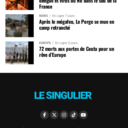
dengue et virus du Nil dans le sud de la
France
NEWS
En Ligne 7 jours
Après le mégafeu, Le Porge se mue en
camp retranché
EUROPE
En Ligne 5 jours
72 morts aux portes de Ceuta pour un
rêve d’Europe