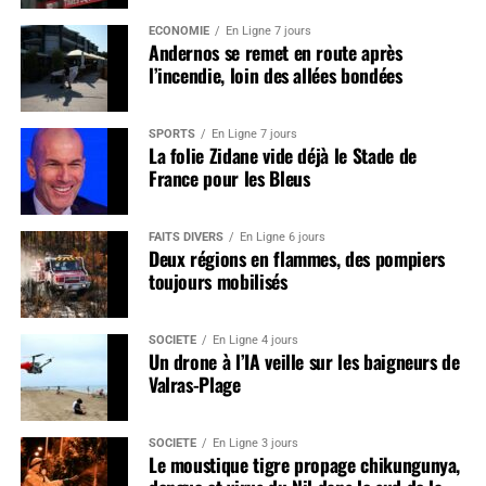
ÉCONOMIE
En Ligne 7 jours
Andernos se remet en route après
l’incendie, loin des allées bondées
SPORTS
En Ligne 7 jours
La folie Zidane vide déjà le Stade de
France pour les Bleus
FAITS DIVERS
En Ligne 6 jours
Deux régions en flammes, des pompiers
toujours mobilisés
SOCIÉTÉ
En Ligne 4 jours
Un drone à l’IA veille sur les baigneurs de
Valras-Plage
SOCIÉTÉ
En Ligne 3 jours
Le moustique tigre propage chikungunya,