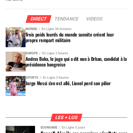
DIRECT
TENDANCE
VIDEOS
MONDE
En Ligne 34 minutes
Trois poids lourds du monde sunnite créent leur
propre rempart militaire
EUROPE
En Ligne 2 heures
Andras Baka, le juge qui a dit non à Orban, candidat à la
présidence hongroise
SPORTS
En Ligne 3 heures
Jorge Messi s’en est allé, Lionel perd son pilier
LES + LUS
ÉCONOMIE
En Ligne 5 jours