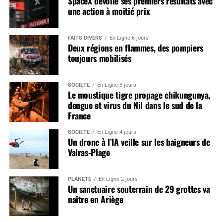
SpaceX dévoile ses premiers résultats avec
une action à moitié prix
FAITS DIVERS
En Ligne 6 jours
Deux régions en flammes, des pompiers
toujours mobilisés
SOCIÉTÉ
En Ligne 3 jours
Le moustique tigre propage chikungunya,
dengue et virus du Nil dans le sud de la
France
SOCIÉTÉ
En Ligne 4 jours
Un drone à l’IA veille sur les baigneurs de
Valras-Plage
PLANÈTE
En Ligne 2 jours
Un sanctuaire souterrain de 29 grottes va
naître en Ariège