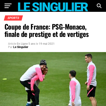
SPORTS
Coupe de France: PSG-Monaco,
finale de prestige et de vertiges
Article
En Ligne 5 ans
le
19 mai 2021
Par
Le Singulier