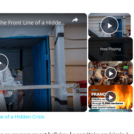
×
×
Ebola in Congo: Doctor on the Front Line of a Hidden Crisis
Play 
Now Playing
Play
Video
e of a Hidden Crisis