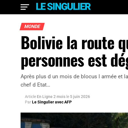
MONDE
Bolivie la route q
personnes est dé
Après plus d un mois de blocus l armée et la 
chef d Etat…
Article
En Ligne 2 mois
le
5 juin 2026
Par
Le Singulier avec AFP