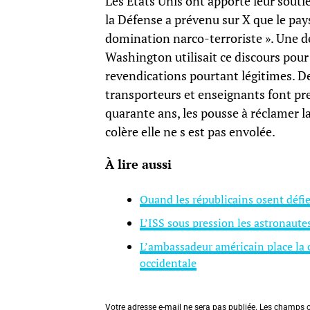
Les États Unis ont apporté leur souti
la Défense a prévenu sur X que le pays
domination narco-terroriste ». Une dé
Washington utilisait ce discours pour 
revendications pourtant légitimes. De
transporteurs et enseignants font pres
quarante ans, les pousse à réclamer l
colère elle ne s est pas envolée.
À lire aussi
Quand les républicains osent défi
L’ISS sous pression les astronaute
L’ambassadeur américain place la c
occidentale
Votre adresse e-mail ne sera pas publiée.
Les champs o