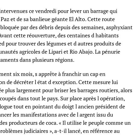
 intervenues ce vendredi pour lever un barrage qui
Paz et de sa banlieue géante El Alto. Cette route
it bloquée par des débris depuis des semaines, asphyxiant
 Avant cette réouverture, des centaines d habitants
ed pour trouver des légumes et d autres produits de
autés agricoles de Lipari et Rio Abajo. La pénurie
caments dans plusieurs régions.
ment six mois, s apprête à franchir un cap en
 de décréter l état d exception. Cette mesure lui
e plus largement pour briser les barrages routiers, alors
coupés dans tout le pays. Sur place après l opération,
logue tout en pointant du doigt l ancien président de
ancer les manifestations avec de l argent issu du
des producteurs de coca. « Il utilise le peuple comme un
blèmes judiciaires », a-t-il lancé, en référence au