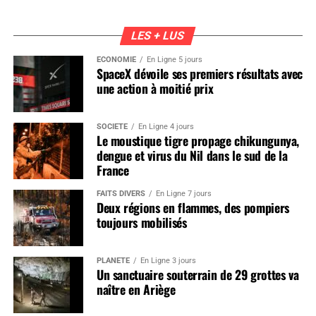
LES + LUS
ÉCONOMIE
En Ligne 5 jours
SpaceX dévoile ses premiers résultats avec
une action à moitié prix
SOCIÉTÉ
En Ligne 4 jours
Le moustique tigre propage chikungunya,
dengue et virus du Nil dans le sud de la
France
FAITS DIVERS
En Ligne 7 jours
Deux régions en flammes, des pompiers
toujours mobilisés
PLANÈTE
En Ligne 3 jours
Un sanctuaire souterrain de 29 grottes va
naître en Ariège