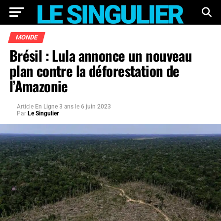
MONDE
Brésil : Lula annonce un nouveau
plan contre la déforestation de
l’Amazonie
Article
En Ligne 3 ans
le
6 juin 2023
Par
Le Singulier