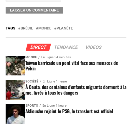
TAGS
BRÉSIL
MONDE
PLANÈTE
DIRECT
TENDANCE
VIDEOS
MONDE
En Ligne 34 minutes
Taïwan barricade un pont vital face aux menaces de
Pékin
SOCIÉTÉ
En Ligne 1 heure
À Ceuta, des centaines d’enfants migrants dorment à la
rue, livrés à tous les dangers
SPORTS
En Ligne 1 heure
Akliouche rejoint le PSG, le transfert est officiel