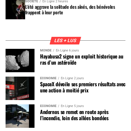
SOCIÉTÉ
En Ligne 2 heures
L’été aggrave la solitude des aînés, des bénévoles
frappent à leur porte
LES + LUS
MONDE
En Ligne 6 jours
Hayabusa2 signe un exploit historique au
ras d’un astéroïde
ÉCONOMIE
En Ligne 2 jours
SpaceX dévoile ses premiers résultats avec
une action à moitié prix
ÉCONOMIE
En Ligne 5 jours
Andernos se remet en route après
l’incendie, loin des allées bondées