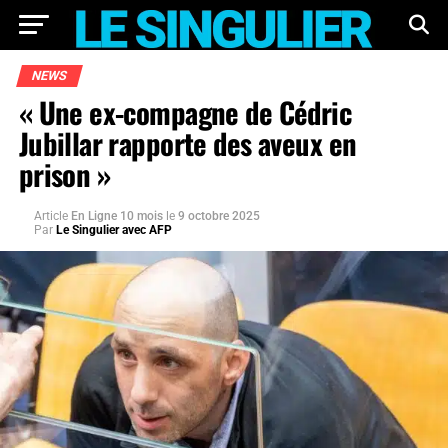
NEWS
« Une ex-compagne de Cédric
Jubillar rapporte des aveux en
prison »
Article
En Ligne 10 mois
le
9 octobre 2025
Par
Le Singulier avec AFP