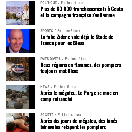
POLITIQUE
En Ligne 6 jours
Plus de 60 000 franchissements à Ceuta
et la campagne française s’enflamme
SPORTS
En Ligne 5 jours
La folie Zidane vide déjà le Stade de
France pour les Bleus
FAITS DIVERS
En Ligne 4 jours
Deux régions en flammes, des pompiers
toujours mobilisés
NEWS
En Ligne 5 jours
Après le mégafeu, Le Porge se mue en
camp retranché
SOCIÉTÉ
En Ligne 6 jours
Après dix jours de mégafeu, des kinés
bénévoles retapent les pompiers